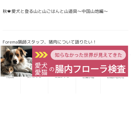
秋🍁愛犬と登る山と山ごはんと山道具〜中国山地編〜
Forema猟師スタッフ、猪肉について語りたい！
犬・猫のごはんに「山のごちそう」をプラス！鹿・猪のジビエ
愛犬レシピ
愛猫レシピ
Home
お買い物
お問い合わせ
ふりかけで毎日をもっと元気に快適に
鹿・猪ボーンブロススープの秘密 〜愛犬/愛猫にキャリーオー
バーを気にせず与えられる理由〜