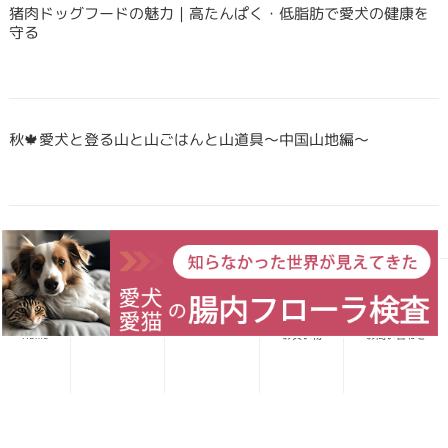
猪肉ドッグフードの魅力｜高たんぱく・低脂肪で愛犬の健康を
守る
秋🍁愛犬と登る山と山ごはんと山道具〜中国山地編〜
Forema猟師スタッフ、猪肉について語りたい！
愛犬レシピ
愛猫レシピ
Home
お買い物
お問い合わせ
犬・猫のごはんに「山のごちそう」をプラス！鹿・猪のジビエ
ふりかけで毎日をもっと元気に快適に