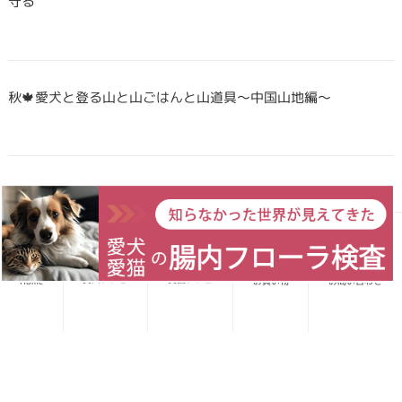
守る
秋🍁愛犬と登る山と山ごはんと山道具〜中国山地編〜
Forema猟師スタッフ、猪肉について語りたい！
愛犬レシピ
愛猫レシピ
Home
お買い物
お問い合わせ
犬・猫のごはんに「山のごちそう」をプラス！鹿・猪のジビエ
ふりかけで毎日をもっと元気に快適に
鹿・猪ボーンブロススープの秘密 〜愛犬/愛猫にキャリーオー