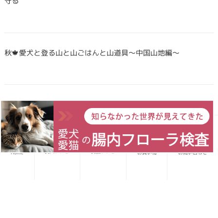
守る
秋🍁愛犬と登る山と山ごはんと山道具〜中国山地編〜
Forema猟師スタッフ、猪肉について語りたい！
愛犬レシピ
愛猫レシピ
Home
お買い物
お問い合わせ
犬・猫のごはんに「山のごちそう」をプラス！鹿・猪のジビエ
ふりかけで毎日をもっと元気に快適に
鹿・猪ボーンブロススープの秘密 〜愛犬/愛猫にキャリーオー