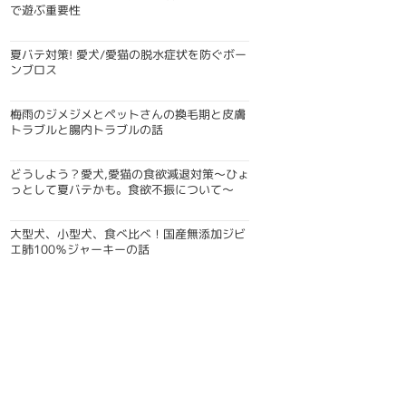
で遊ぶ重要性
夏バテ対策! 愛犬/愛猫の脱水症状を防ぐボー
ンブロス
梅雨のジメジメとペットさんの換毛期と皮膚
トラブルと腸内トラブルの話
どうしよう？愛犬,愛猫の食欲減退対策〜ひょ
っとして夏バテかも。食欲不振について〜
大型犬、小型犬、食べ比べ！国産無添加ジビ
エ肺100％ジャーキーの話