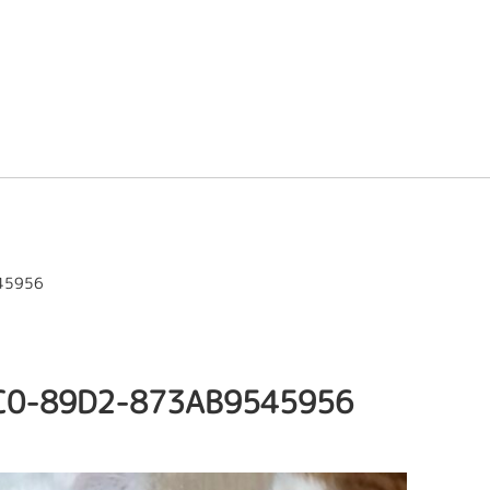
45956
C0-89D2-873AB9545956