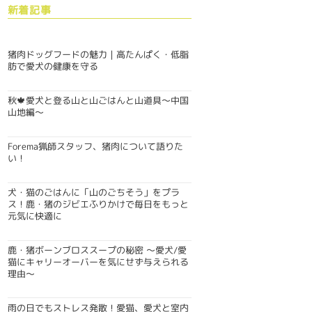
新着記事
猪肉ドッグフードの魅力｜高たんぱく・低脂
肪で愛犬の健康を守る
秋🍁愛犬と登る山と山ごはんと山道具〜中国
山地編〜
Forema猟師スタッフ、猪肉について語りた
い！
犬・猫のごはんに「山のごちそう」をプラ
ス！鹿・猪のジビエふりかけで毎日をもっと
元気に快適に
鹿・猪ボーンブロススープの秘密 〜愛犬/愛
猫にキャリーオーバーを気にせず与えられる
理由〜
雨の日でもストレス発散！愛猫、愛犬と室内