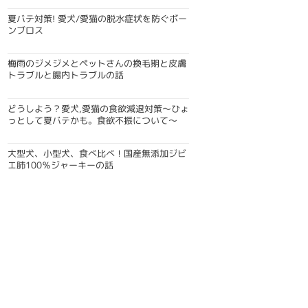
夏バテ対策! 愛犬/愛猫の脱水症状を防ぐボー
ンブロス
梅雨のジメジメとペットさんの換毛期と皮膚
トラブルと腸内トラブルの話
どうしよう？愛犬,愛猫の食欲減退対策〜ひょ
っとして夏バテかも。食欲不振について〜
大型犬、小型犬、食べ比べ！国産無添加ジビ
エ肺100％ジャーキーの話