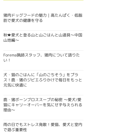
猪肉ドッグフードの魅力｜高たんぱく・低脂
肪で愛犬の健康を守る
秋🍁愛犬と登る山と山ごはんと山道具〜中国
山地編〜
Forema猟師スタッフ、猪肉について語りた
い！
犬・猫のごはんに「山のごちそう」をプラ
ス！鹿・猪のジビエふりかけで毎日をもっと
元気に快適に
鹿・猪ボーンブロススープの秘密 〜愛犬/愛
猫にキャリーオーバーを気にせず与えられる
理由〜
雨の日でもストレス発散！愛猫、愛犬と室内
で遊ぶ重要性