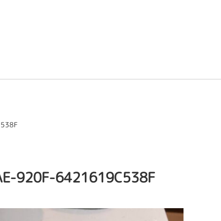
C538F
AE-920F-6421619C538F