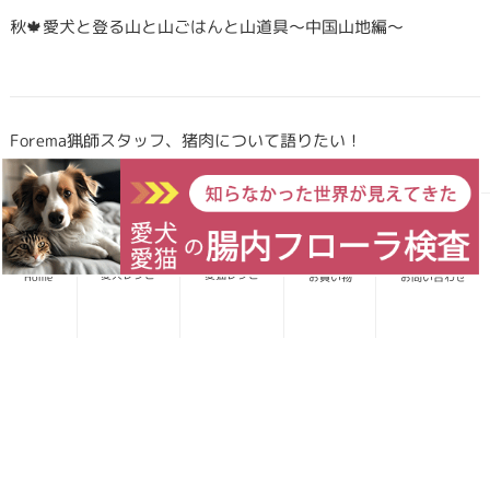
秋🍁愛犬と登る山と山ごはんと山道具〜中国山地編〜
Forema猟師スタッフ、猪肉について語りたい！
犬・猫のごはんに「山のごちそう」をプラス！鹿・猪のジビエ
ふりかけで毎日をもっと元気に快適に
愛犬レシピ
愛猫レシピ
Home
お買い物
お問い合わせ
鹿・猪ボーンブロススープの秘密 〜愛犬/愛猫にキャリーオー
バーを気にせず与えられる理由〜