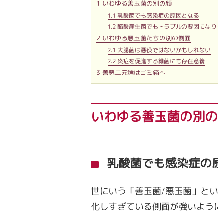
1
いわゆる善玉菌の別の顔
1.1
乳酸菌でも感染症の原因となる
1.2
酪酸産生菌でもトラブルの要因になり
2
いわゆる悪玉菌たちの別の側面
2.1
大腸菌は悪役ではないかもしれない
2.2
炎症を促進する細菌にも存在意義
3
善悪二元論はゴミ箱へ
いわゆる善玉菌の別の
乳酸菌でも感染症の
世にいう「善玉菌/悪玉菌」と
化しすぎている側面が強いよう