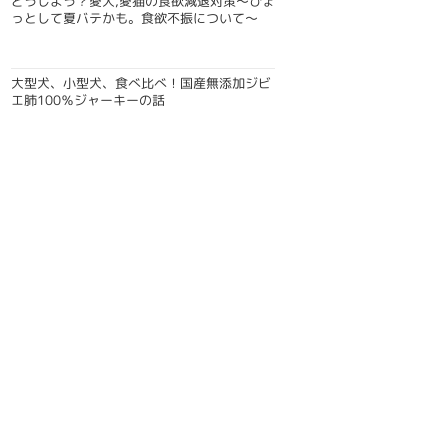
どうしよう？愛犬,愛猫の食欲減退対策〜ひょ
っとして夏バテかも。食欲不振について〜
大型犬、小型犬、食べ比べ！国産無添加ジビ
エ肺100％ジャーキーの話