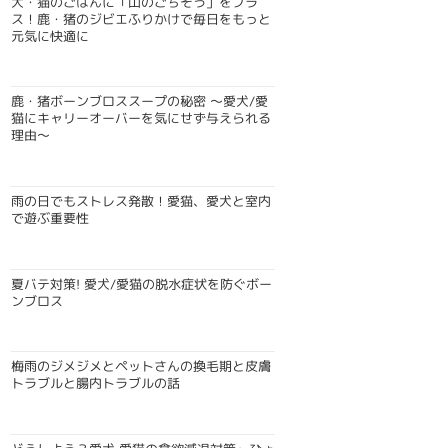
犬・猫のごはんに「山のごちそう」をプラ
ス！鹿・猪のジビエふりかけで毎日をもっと
元気に快適に
鹿・猪ボーンブロススープの秘密 〜愛犬/愛
猫にキャリーオーバーを気にせず与えられる
理由〜
雨の日でもストレス発散！愛猫、愛犬と室内
で遊ぶ重要性
夏バテ対策! 愛犬/愛猫の脱水症状を防ぐボー
ンブロス
梅雨のジメジメとペットさんの換毛期と皮膚
トラブルと腸内トラブルの話