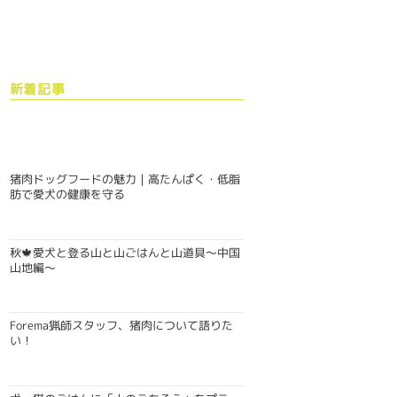
新着記事
猪肉ドッグフードの魅力｜高たんぱく・低脂
肪で愛犬の健康を守る
秋🍁愛犬と登る山と山ごはんと山道具〜中国
山地編〜
Forema猟師スタッフ、猪肉について語りた
い！