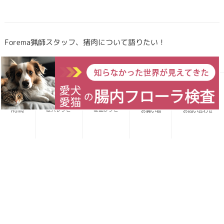
Forema猟師スタッフ、猪肉について語りたい！
犬・猫のごはんに「山のごちそう」をプラス！鹿・猪のジビエ
ふりかけで毎日をもっと元気に快適に
愛犬レシピ
愛猫レシピ
Home
お買い物
お問い合わせ
鹿・猪ボーンブロススープの秘密 〜愛犬/愛猫にキャリーオー
バーを気にせず与えられる理由〜
雨の日でもストレス発散！愛猫、愛犬と室内で遊ぶ重要性