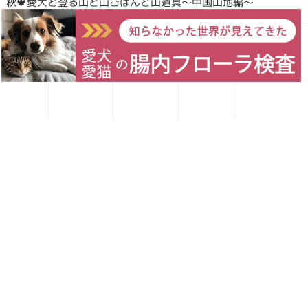
秋🍁愛犬と登る山と山ごはんと山道具〜中国山地編〜
愛犬レシピ
愛猫レシピ
Home
お買い物
お問い合わせ
Forema猟師スタッフ、猪肉について語りたい！
犬・猫のごはんに「山のごちそう」をプラス！鹿・猪のジビエ
ふりかけで毎日をもっと元気に快適に
鹿・猪ボーンブロススープの秘密 〜愛犬/愛猫にキャリーオー
バーを気にせず与えられる理由〜