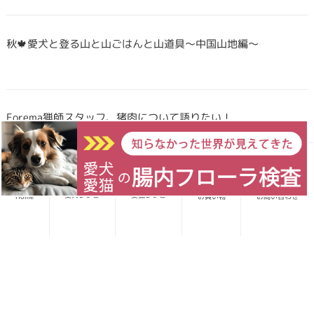
秋🍁愛犬と登る山と山ごはんと山道具〜中国山地編〜
Forema猟師スタッフ、猪肉について語りたい！
犬・猫のごはんに「山のごちそう」をプラス！鹿・猪のジビエ
愛犬レシピ
愛猫レシピ
Home
お買い物
お問い合わせ
ふりかけで毎日をもっと元気に快適に
鹿・猪ボーンブロススープの秘密 〜愛犬/愛猫にキャリーオー
バーを気にせず与えられる理由〜