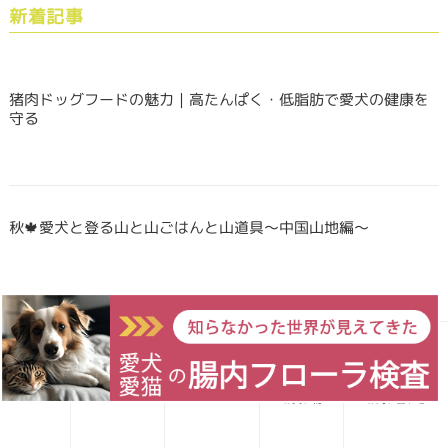
新着記事
猪肉ドッグフードの魅力｜高たんぱく・低脂肪で愛犬の健康を
守る
秋🍁愛犬と登る山と山ごはんと山道具〜中国山地編〜
Forema猟師スタッフ、猪肉について語りたい！
愛犬レシピ
愛猫レシピ
Home
お買い物
お問い合わせ
犬・猫のごはんに「山のごちそう」をプラス！鹿・猪のジビエ