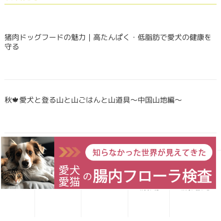
猪肉ドッグフードの魅力｜高たんぱく・低脂肪で愛犬の健康を
守る
秋🍁愛犬と登る山と山ごはんと山道具〜中国山地編〜
Forema猟師スタッフ、猪肉について語りたい！
愛犬レシピ
愛猫レシピ
Home
お買い物
お問い合わせ
犬・猫のごはんに「山のごちそう」をプラス！鹿・猪のジビエ
ふりかけで毎日をもっと元気に快適に