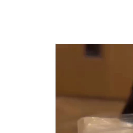
動
画
プ
レ
ー
ヤ
ー