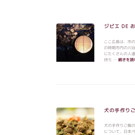
ジビエ DE 
ここ広島は、市
の時期市内の川
にたくさんの人
持ち …
続きを読
犬の手作りご
犬の手作りご飯
について、日本