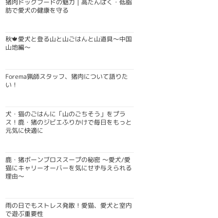
猪肉ドッグフードの魅力｜高たんぱく・低脂
肪で愛犬の健康を守る
秋🍁愛犬と登る山と山ごはんと山道具〜中国
山地編〜
Forema猟師スタッフ、猪肉について語りた
い！
犬・猫のごはんに「山のごちそう」をプラ
ス！鹿・猪のジビエふりかけで毎日をもっと
元気に快適に
鹿・猪ボーンブロススープの秘密 〜愛犬/愛
猫にキャリーオーバーを気にせず与えられる
理由〜
雨の日でもストレス発散！愛猫、愛犬と室内
で遊ぶ重要性