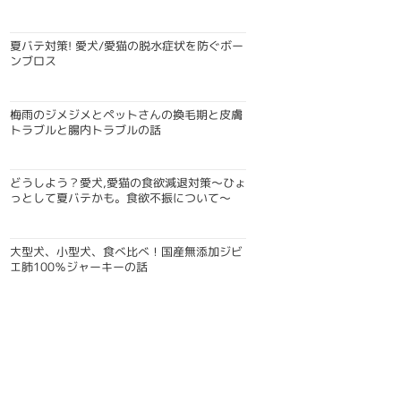
夏バテ対策! 愛犬/愛猫の脱水症状を防ぐボー
ンブロス
梅雨のジメジメとペットさんの換毛期と皮膚
トラブルと腸内トラブルの話
どうしよう？愛犬,愛猫の食欲減退対策〜ひょ
っとして夏バテかも。食欲不振について〜
大型犬、小型犬、食べ比べ！国産無添加ジビ
エ肺100％ジャーキーの話