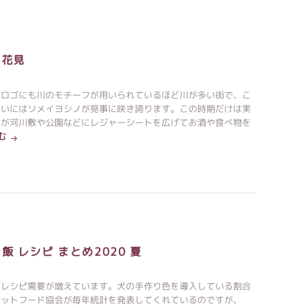
お花見
のロゴにも川のモチーフが用いられているほど川が多い街で、こ
沿いにはソメイヨシノが見事に咲き誇ります。この時期だけは実
達が河川敷や公園などにレジャーシートを広げてお酒や食べ物を
む
飯 レシピ まとめ2020 夏
のレシピ需要が増えています。犬の手作り色を導入している割合
ペットフード協会が毎年統計を発表してくれているのですが、