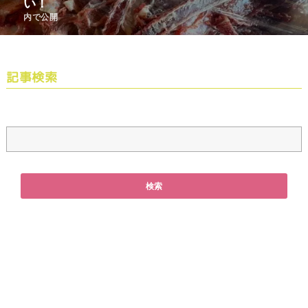
い！
内で公開
記事検索