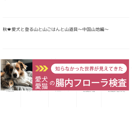
秋🍁愛犬と登る山と山ごはんと山道具〜中国山地編〜
Forema猟師スタッフ、猪肉について語りたい！
愛犬レシピ
愛猫レシピ
Home
お買い物
お問い合わせ
犬・猫のごはんに「山のごちそう」をプラス！鹿・猪のジビエ
ふりかけで毎日をもっと元気に快適に
鹿・猪ボーンブロススープの秘密 〜愛犬/愛猫にキャリーオー