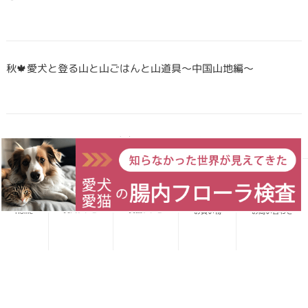
秋🍁愛犬と登る山と山ごはんと山道具〜中国山地編〜
Forema猟師スタッフ、猪肉について語りたい！
愛犬レシピ
愛猫レシピ
Home
お買い物
お問い合わせ
犬・猫のごはんに「山のごちそう」をプラス！鹿・猪のジビエ
ふりかけで毎日をもっと元気に快適に
鹿・猪ボーンブロススープの秘密 〜愛犬/愛猫にキャリーオー