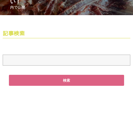
い！
内で公開
記事検索