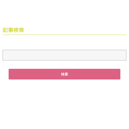
腸内細菌から見る第六感.. 内なる声の真相
内で公開
記事検索