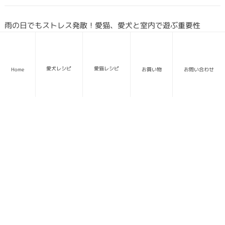
雨の日でもストレス発散！愛猫、愛犬と室内で遊ぶ重要性
愛犬レシピ
愛猫レシピ
Home
お買い物
お問い合わせ
夏バテ対策! 愛犬/愛猫の脱水症状を防ぐボーンブロス
梅雨のジメジメとペットさんの換毛期と皮膚トラブルと腸内ト
ラブルの話
どうしよう？愛犬,愛猫の食欲減退対策〜ひょっとして夏バテか
も。食欲不振について〜