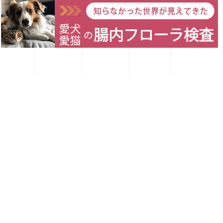
Forema猟師スタッフ、猪肉について語りたい！
愛犬レシピ
愛猫レシピ
Home
お買い物
お問い合わせ
犬・猫のごはんに「山のごちそう」をプラス！鹿・猪のジビエ
ふりかけで毎日をもっと元気に快適に
鹿・猪ボーンブロススープの秘密 〜愛犬/愛猫にキャリーオー
バーを気にせず与えられる理由〜