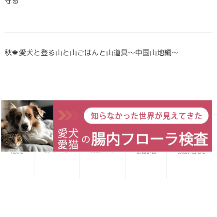
守る
秋🍁愛犬と登る山と山ごはんと山道具〜中国山地編〜
Forema猟師スタッフ、猪肉について語りたい！
愛犬レシピ
愛猫レシピ
Home
お買い物
お問い合わせ
犬・猫のごはんに「山のごちそう」をプラス！鹿・猪のジビエ
ふりかけで毎日をもっと元気に快適に
鹿・猪ボーンブロススープの秘密 〜愛犬/愛猫にキャリーオー