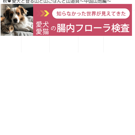
秋🍁愛犬と登る山と山ごはんと山道具〜中国山地編〜
愛犬レシピ
愛猫レシピ
Home
お買い物
お問い合わせ
Forema猟師スタッフ、猪肉について語りたい！
犬・猫のごはんに「山のごちそう」をプラス！鹿・猪のジビエ
ふりかけで毎日をもっと元気に快適に
鹿・猪ボーンブロススープの秘密 〜愛犬/愛猫にキャリーオー
バーを気にせず与えられる理由〜