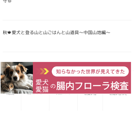
守る
秋🍁愛犬と登る山と山ごはんと山道具〜中国山地編〜
Forema猟師スタッフ、猪肉について語りたい！
愛犬レシピ
愛猫レシピ
Home
お買い物
お問い合わせ
犬・猫のごはんに「山のごちそう」をプラス！鹿・猪のジビエ
ふりかけで毎日をもっと元気に快適に
鹿・猪ボーンブロススープの秘密 〜愛犬/愛猫にキャリーオー