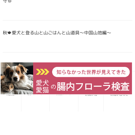
守る
秋🍁愛犬と登る山と山ごはんと山道具〜中国山地編〜
Forema猟師スタッフ、猪肉について語りたい！
愛犬レシピ
愛猫レシピ
Home
お買い物
お問い合わせ
犬・猫のごはんに「山のごちそう」をプラス！鹿・猪のジビエ
ふりかけで毎日をもっと元気に快適に
鹿・猪ボーンブロススープの秘密 〜愛犬/愛猫にキャリーオー