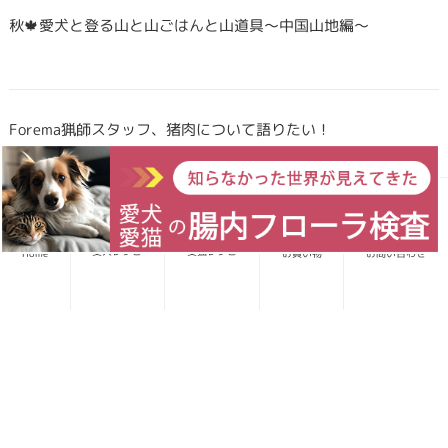
秋🍁愛犬と登る山と山ごはんと山道具〜中国山地編〜
Forema猟師スタッフ、猪肉について語りたい！
犬・猫のごはんに「山のごちそう」をプラス！鹿・猪のジビエ
ふりかけで毎日をもっと元気に快適に
愛犬レシピ
愛猫レシピ
Home
お買い物
お問い合わせ
鹿・猪ボーンブロススープの秘密 〜愛犬/愛猫にキャリーオー
バーを気にせず与えられる理由〜