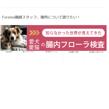
Forema猟師スタッフ、猪肉について語りたい！
犬・猫のごはんに「山のごちそう」をプラス！鹿・猪のジビエ
ふりかけで毎日をもっと元気に快適に
愛犬レシピ
愛猫レシピ
Home
お買い物
お問い合わせ
鹿・猪ボーンブロススープの秘密 〜愛犬/愛猫にキャリーオー
バーを気にせず与えられる理由〜
雨の日でもストレス発散！愛猫、愛犬と室内で遊ぶ重要性