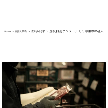
>
>
> 廃校物流センター(FIT)の冷凍庫の番人
Home
安芸太田町
旧津浪小学校