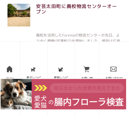
安芸太田町に廃校物流センターオー
プン
廃校を活用したForemaの物流センターが先日、よ
うやく稼働(試運転!?)を開始しました。場所は広島
県の安芸太田町にある旧・津浪(つなみ)小学校。集
落内のこぢんまりした木造校舎のうち、3部屋を使
って物流業務を行っています …
続きを読む
愛犬レシピ
愛猫レシピ
Home
お買い物
お問い合わせ