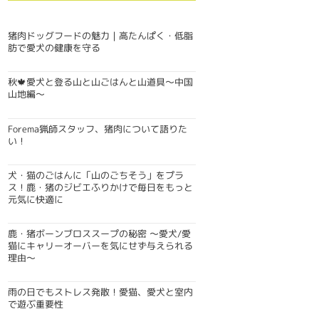
猪肉ドッグフードの魅力｜高たんぱく・低脂
肪で愛犬の健康を守る
秋🍁愛犬と登る山と山ごはんと山道具〜中国
山地編〜
Forema猟師スタッフ、猪肉について語りた
い！
犬・猫のごはんに「山のごちそう」をプラ
ス！鹿・猪のジビエふりかけで毎日をもっと
元気に快適に
鹿・猪ボーンブロススープの秘密 〜愛犬/愛
猫にキャリーオーバーを気にせず与えられる
理由〜
雨の日でもストレス発散！愛猫、愛犬と室内
で遊ぶ重要性