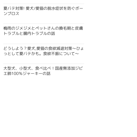
夏バテ対策! 愛犬/愛猫の脱水症状を防ぐボー
ンブロス
梅雨のジメジメとペットさんの換毛期と皮膚
トラブルと腸内トラブルの話
どうしよう？愛犬,愛猫の食欲減退対策〜ひょ
っとして夏バテかも。食欲不振について〜
大型犬、小型犬、食べ比べ！国産無添加ジビ
エ肺100％ジャーキーの話