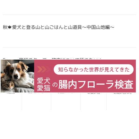
秋🍁愛犬と登る山と山ごはんと山道具〜中国山地編〜
Forema猟師スタッフ、猪肉について語りたい！
犬・猫のごはんに「山のごちそう」をプラス！鹿・猪のジビエ
愛犬レシピ
愛猫レシピ
Home
お買い物
お問い合わせ
ふりかけで毎日をもっと元気に快適に
鹿・猪ボーンブロススープの秘密 〜愛犬/愛猫にキャリーオー
バーを気にせず与えられる理由〜