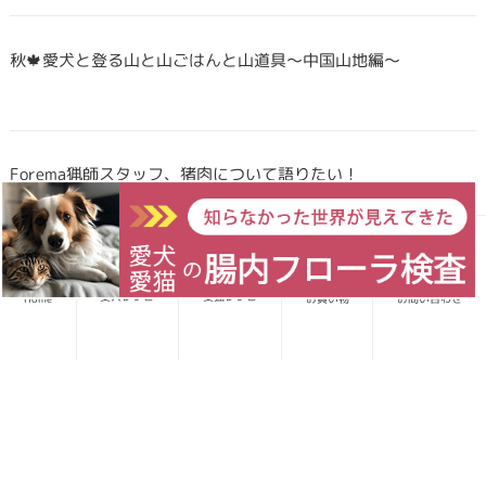
秋🍁愛犬と登る山と山ごはんと山道具〜中国山地編〜
Forema猟師スタッフ、猪肉について語りたい！
犬・猫のごはんに「山のごちそう」をプラス！鹿・猪のジビエ
愛犬レシピ
愛猫レシピ
Home
お買い物
お問い合わせ
ふりかけで毎日をもっと元気に快適に
鹿・猪ボーンブロススープの秘密 〜愛犬/愛猫にキャリーオー
バーを気にせず与えられる理由〜