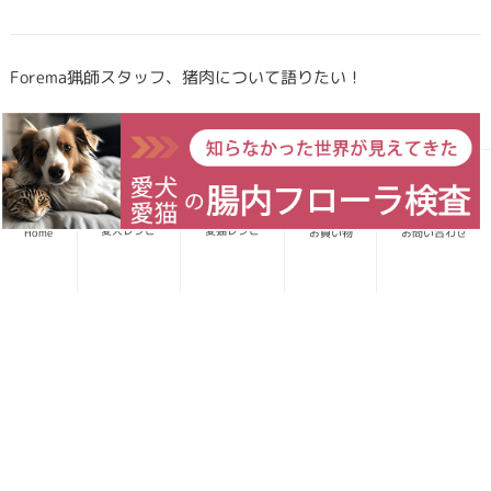
Forema猟師スタッフ、猪肉について語りたい！
犬・猫のごはんに「山のごちそう」をプラス！鹿・猪のジビエ
ふりかけで毎日をもっと元気に快適に
愛犬レシピ
愛猫レシピ
Home
お買い物
お問い合わせ
鹿・猪ボーンブロススープの秘密 〜愛犬/愛猫にキャリーオー
バーを気にせず与えられる理由〜
雨の日でもストレス発散！愛猫、愛犬と室内で遊ぶ重要性