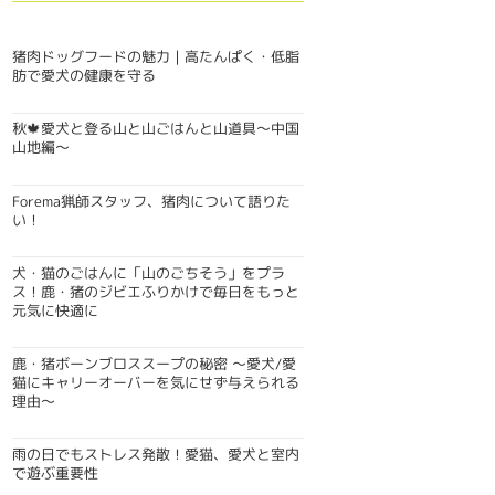
猪肉ドッグフードの魅力｜高たんぱく・低脂
肪で愛犬の健康を守る
秋🍁愛犬と登る山と山ごはんと山道具〜中国
山地編〜
Forema猟師スタッフ、猪肉について語りた
い！
犬・猫のごはんに「山のごちそう」をプラ
ス！鹿・猪のジビエふりかけで毎日をもっと
元気に快適に
鹿・猪ボーンブロススープの秘密 〜愛犬/愛
猫にキャリーオーバーを気にせず与えられる
理由〜
雨の日でもストレス発散！愛猫、愛犬と室内
で遊ぶ重要性