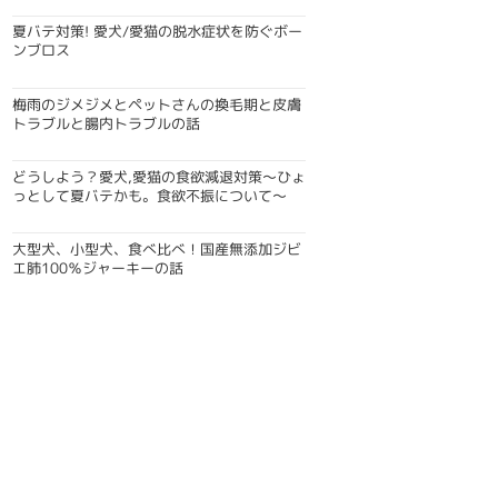
夏バテ対策! 愛犬/愛猫の脱水症状を防ぐボー
ンブロス
梅雨のジメジメとペットさんの換毛期と皮膚
トラブルと腸内トラブルの話
どうしよう？愛犬,愛猫の食欲減退対策〜ひょ
っとして夏バテかも。食欲不振について〜
大型犬、小型犬、食べ比べ！国産無添加ジビ
エ肺100％ジャーキーの話